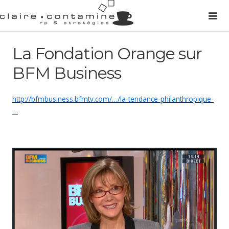
La Fondation Orange sur
BFM Business
http://bfmbusiness.bfmtv.com/…/la-tendance-philanthropique-
…